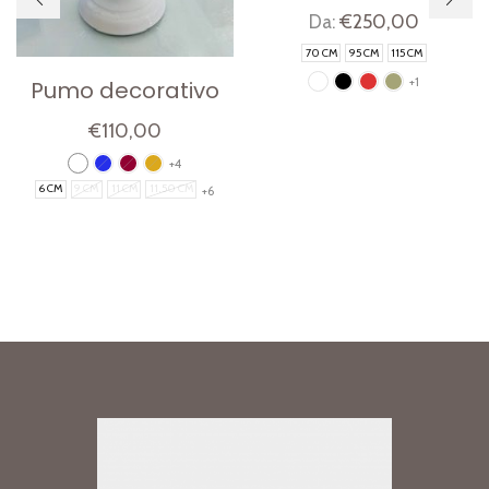
€
250,00
Da:
70 CM
95 CM
115 CM
+1
Pumo decorativo
€
110,00
+4
6 CM
9 CM
11 CM
11,50 CM
+6